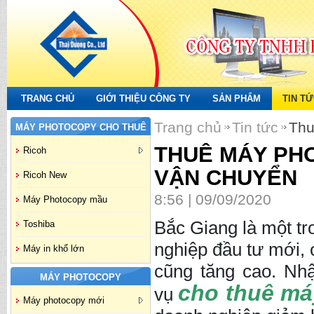
TRANG CHỦ
GIỚI THIỆU CÔNG TY
SẢN PHẨM
TIN T
Trang chủ
Tin tức
Thu
MÁY PHOTOCOPY CHO THUÊ
THUÊ MÁY PHOT
Ricoh
VẬN CHUYỂN
Ricoh New
8:56 | 09/09/2020
Máy Photocopy mầu
Bắc Giang là một t
Toshiba
nghiệp đầu tư mới, 
Máy in khổ lớn
cũng tăng cao. Nhậ
MÁY PHOTOCOPY
cho thuê má
vụ
Máy photocopy mới