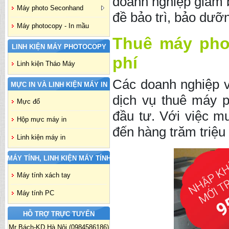
doanh nghiệp giảm bơ
Máy photo Seconhand
đề bảo trì, bảo dưỡ
Máy photocopy - In mầu
Thuê máy phot
LINH KIỆN MÁY PHOTOCOPY
phí
Linh kiện Tháo Máy
Các doanh nghiệp vư
MỰC IN VÀ LINH KIỆN MÁY IN
dịch vụ thuê máy 
Mực đổ
đầu tư. Với việc m
Hộp mực máy in
đến hàng trăm triệu
Linh kiện máy in
MÁY TÍNH, LINH KIỆN MÁY TÍNH
Máy tính xách tay
Máy tính PC
HỖ TRỢ TRỰC TUYẾN
Mr Bách-KD Hà Nội (0984586186)