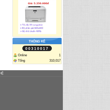
THỐNG KÊ
00310017
Online
1
Tổng
310,017
HỆ