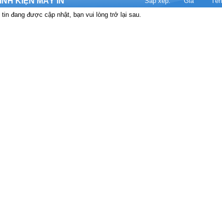
INH KIỆN MÁY IN
Sắp xếp:
Giá
Tên
tin đang được cập nhật, bạn vui lòng trở lại sau.