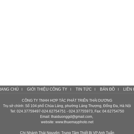
RANG CHỦ
GIỚI THIỆU CÔNG TY
TIN TỨC
BẢN ĐỒ
LIÊN 
CÔNG TY TNHH HỢP TÁC PHÁT TRIỂN THÁI DƯƠNG
Trụ sở chính: Số 104 phố Chùa Láng, phường Láng Thượng, Đống Đa, Hà Nội
Tel: 024.37759497-024.62754751 - 024.37755973, Fax: 04.62754750
Email: thaiduonggd@gmail.com,
website: www.thuemayphoto.net
Chi Nhánh Thái Nguyên: Trung Tâm Thiết Bị VP Anh Tuấn