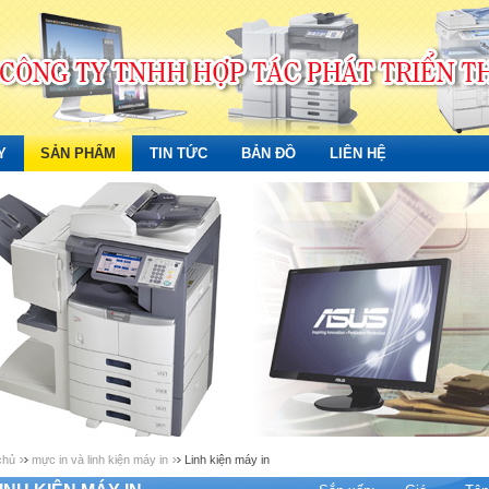
Y
SẢN PHẨM
TIN TỨC
BẢN ĐỒ
LIÊN HỆ
chủ
mực in và linh kiện máy in
Linh kiện máy in