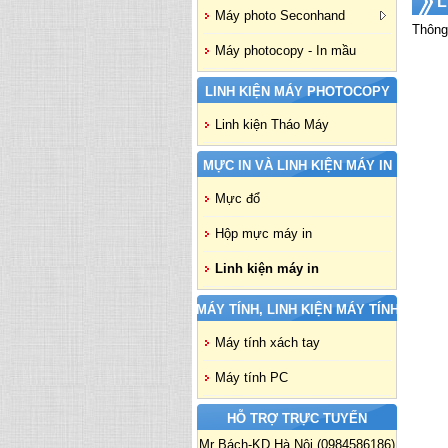
L
Máy photo Seconhand
Thông 
Máy photocopy - In mầu
LINH KIỆN MÁY PHOTOCOPY
Linh kiện Tháo Máy
MỰC IN VÀ LINH KIỆN MÁY IN
Mực đổ
Hộp mực máy in
Linh kiện máy in
MÁY TÍNH, LINH KIỆN MÁY TÍNH
Máy tính xách tay
Máy tính PC
HỖ TRỢ TRỰC TUYẾN
Mr Bách-KD Hà Nội (0984586186)