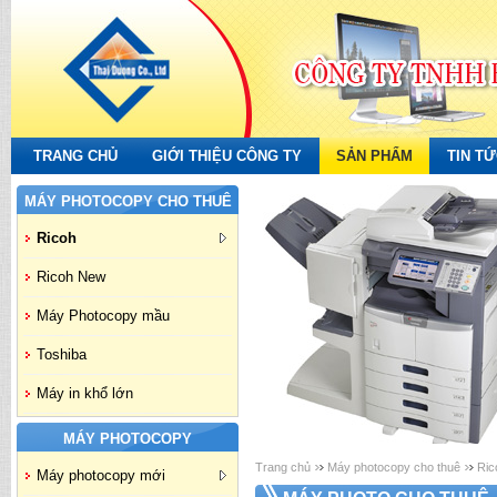
TRANG CHỦ
GIỚI THIỆU CÔNG TY
SẢN PHẨM
TIN T
MÁY PHOTOCOPY CHO THUÊ
Ricoh
Ricoh New
Máy Photocopy mầu
Toshiba
Máy in khổ lớn
MÁY PHOTOCOPY
Trang chủ
Máy photocopy cho thuê
Ric
Máy photocopy mới