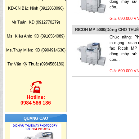
dòng máy sử 
côn...
KD-CN Bắc Ninh (0912063096)
Giá: 690.000 V
Mr Tuấn: KD (0912770279)
RICOH MP 5000(Dừng CHO THUÊ
Ms. Kiều Anh: KD (0916564089)
Chức năng: Ph
in mạng - scan 
fax Ricoh MP
Ms.Thúy Miền: KD (0904914636)
dòng máy sử 
côn...
Tư Vấn Kỹ Thuật (0984586186)
Giá: 690.000 V
Hotline:
0984 586 186
QUẢNG CÁO