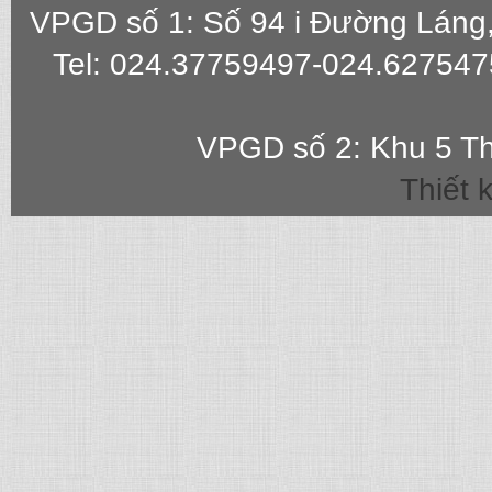
VPGD số 1: Số 94 i Đường Láng
Tel: 024.37759497-024.627547
VPGD số 2: Khu 5 Th
Thiết 