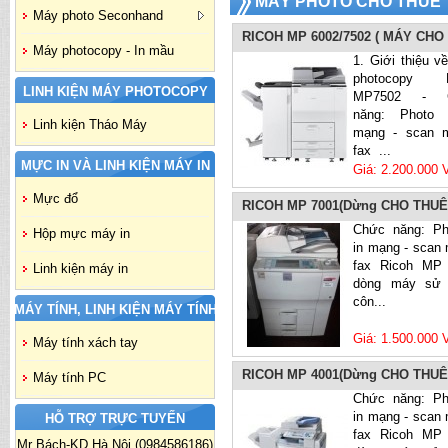
MÁY PHOTO CHO THUÊ
Máy photo Seconhand
RICOH MP 6002/7502 ( MÁY CHO
Máy photocopy - In mầu
1. Giới thiệu v
photocopy R
LINH KIỆN MÁY PHOTOCOPY
MP7502 - 
năng: Photo 
Linh kiện Tháo Máy
mạng - scan 
fax ...
MỰC IN VÀ LINH KIỆN MÁY IN
Giá: 2.200.000
Mực đổ
RICOH MP 7001(Dừng CHO THUÊ
Chức năng: Ph
Hộp mực máy in
in mạng - scan 
fax Ricoh MP
Linh kiện máy in
dòng máy sử 
côn...
MÁY TÍNH, LINH KIỆN MÁY TÍNH
Giá: 1.500.000
Máy tính xách tay
RICOH MP 4001(Dừng CHO THUÊ
Máy tính PC
Chức năng: Ph
in mạng - scan 
HỖ TRỢ TRỰC TUYẾN
fax Ricoh MP
Mr Bách-KD Hà Nội (0984586186)